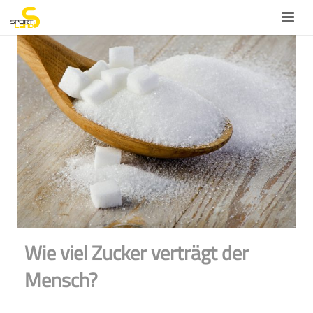
Blog
Home
Fitness
Gesundheit
Sport
Wellness
Aktuelles
Öffnungszeiten
Wie viel Zucker verträgt der
Mensch?
Über uns