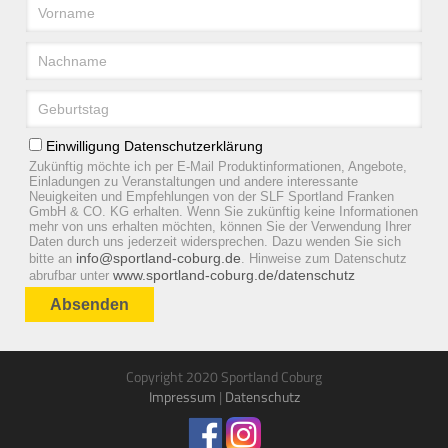
Einwilligung Datenschutzerklärung
Zukünftig möchte ich per E-Mail Produktinformationen, Angebote,
Einladungen zu Veranstaltungen und andere interessante
Neuigkeiten und Empfehlungen von der SLF Sportland Franken
GmbH & CO. KG erhalten. Wenn Sie zukünftig keine Informationen
mehr von uns erhalten möchten, können Sie der Verwendung Ihrer
Daten durch uns jederzeit widersprechen. Dazu wenden Sie sich
info@sportland-coburg.de
bitte an
. Hinweise zum Datenschutz
www.sportland-coburg.de/datenschutz
abrufbar unter
Absenden
Copyright 2020 Sportland Coburg
Impressum
|
Datenschutz